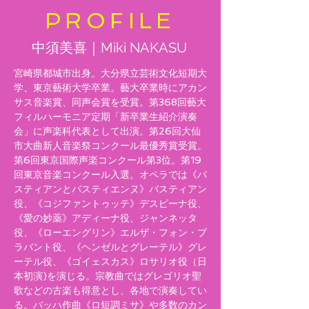
PROFILE
中須美喜｜Miki NAKASU
宮崎県都城市出身。大分県立芸術文化短期大
学、東京藝術大学卒業。藝大卒業時にアカン
サス音楽賞、同声会賞を受賞。第368回藝大
フィルハーモニア定期「新卒業生紹介演奏
会」に声楽科代表として出演。第26回大仙
市大曲新人音楽祭コンクール最優秀賞受賞。
第6回東京国際声楽コンクール第3位。第19
回東京音楽コンクール入選。オペラでは《バ
スティアンとバスティエンヌ》バスティアン
役、《コジファントゥッテ》デスピーナ役、
《愛の妙薬》アディーナ役、ジャンネッタ
役、《ローエングリン》エルザ・フォン・ブ
ラバント役、《ヘンゼルとグレーテル》グレ
ーテル役、《ゴイェスカス》ロサリオ役（日
本初演)を演じる。宗教曲ではグレゴリオ聖
歌などの古楽も得意とし、各地で演奏してい
る。バッハ作曲《ロ短調ミサ》や多数のカン