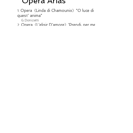
Opera Arias
Opera《Linda di Chamounix》"O luce di
1.
quest' anima"
G.Donizetti
Opera《L'elisir D'amore》'Prendi, per me
2.
sei libero'…'Or, or si spiega"
G.Donizetti
Opera《Don Pasquale》'Quel guardo il
3.
cavaliere'
G.Donizetti
Opera《Gianni Schicchi》'O mio babbino
4.
caro'
G.Puccini
Opera《La Rondine》'Chi il bel sogno di
5.
Doretta'
G.Puccini
Opera《La Bohéme》'Si, mi chiamano
6.
Mimi'
G.Puccini
Opera《La Bohéme》'O soave fanciulla'
7.
G.Puccini
Opera《La Bohéme》'Donde lieta usci al
8.
tuo grido d'amore'
G.Puccini
Opera《Madama Butterfly》'Un bel di
9.
dremo'
G.Puccini
Opera《La Traviata》'È
10.