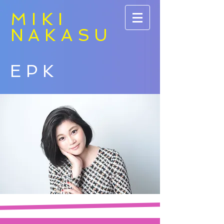
MIKI
NAKASU
EPK