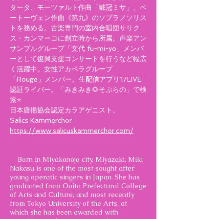
タータ、モーツァルト作曲「戴冠ミサ」、ベ
ートーヴェン作曲《第九》のソプラノソリス
トを務める。
古楽専門の室内合唱団サリク
ス・カンマーコに創立時から所属。
声楽アン
サンブルグループ「文代 fu-mi-yo」メンバ
ーとして復興支援コンサートを行うなど幅広
く活躍中。女性アカペラグループ
「Rouge」メンバー。生配信アプリ17LIVE
認証ライバー。「みきみき🌻そぷらの」で検
索⭐️
日本唐揚協会認定カラアゲニスト。
Salics Kammerchor
https://www.salicuskammerchor.com/
Born in Miyakonojo city, Miyazaki, Miki
Nakasu is one of the most sought after
young operatic singers in Japan. She has
graduated from Ooita Prefectural College
of Arts and Culture, and most recently
from Tokyo University of the Arts, at
which she has been awarded with