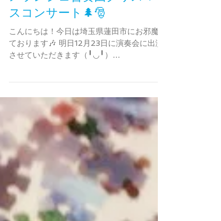
メランジェ合奏団クリスマ
スコンサート🌲🎅
こんにちは！今日は埼玉県蓮田市にお邪魔し
ております🎶 明日12月23日に演奏会に出演
させていただきます（╹◡╹）
2017/12/23（土•祝）開演14:15（13:30開
場） 当日券：2,000円 前売り：1,500円 学
生（大学生以下）：1,000円 未就学児 無
料...