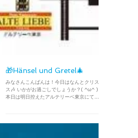
🎁Hänsel und Gretel🎄
みなさんこんばんは！今日はなんとクリスマ
ス🎶 いかがお過ごしでしょうか？( ^ω^ )
本日は明日控えたアルテリーベ東京にて
「Hänsel und Gretel」の最終稽古でした
😆 バリトンの勝村さんが台本を書いてくだ
さったのですが、それはそれはもう馬鹿馬鹿